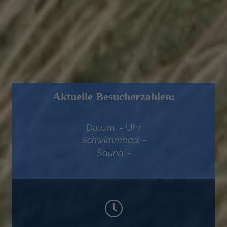
Aktuelle Besucherzahlen:
Datum:
-
Uhr
Schwimmbad:
-
Sauna:
-